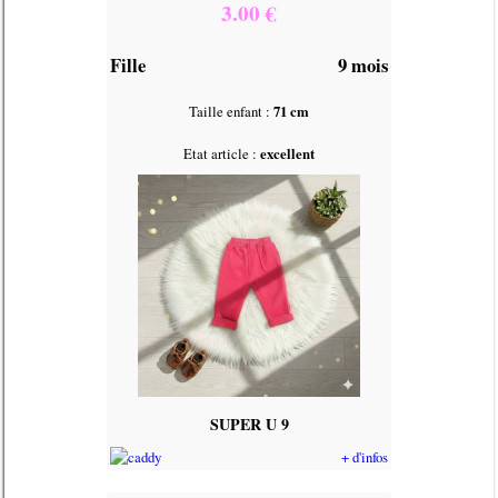
3.00 €
Fille
9 mois
Taille enfant :
71 cm
Etat article :
excellent
SUPER U 9
+ d'infos