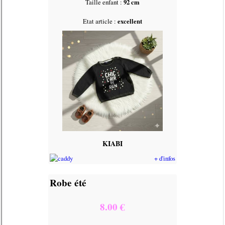
Taille enfant :
92 cm
Etat article :
excellent
KIABI
+ d'infos
Robe été
8.00 €