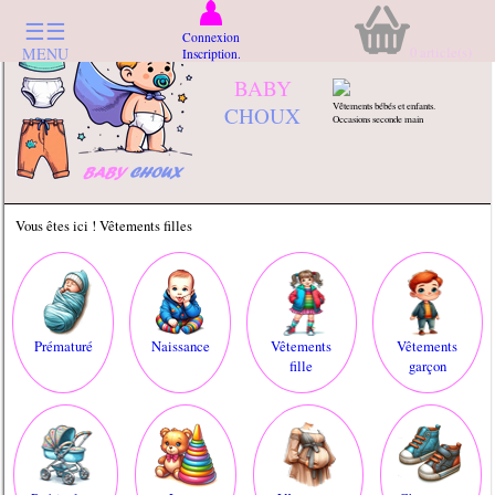
☰☰
Connexion
0
article(s)
MENU
Inscription.
BABY
Vêtements bébés et enfants.
CHOUX
Occasions seconde main
Vous êtes ici ! Vêtements filles
Prématuré
Naissance
Vêtements
Vêtements
fille
garçon