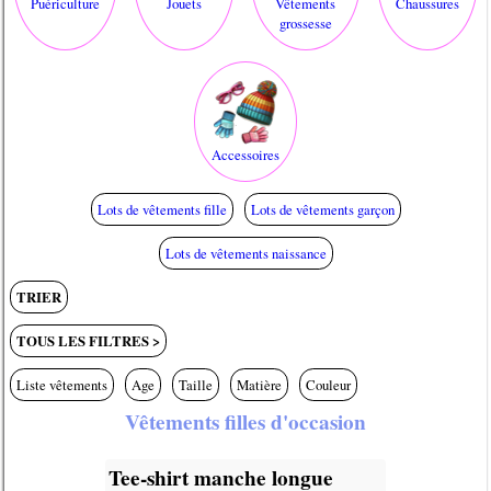
Puériculture
Jouets
Vêtements
Chaussures
grossesse
Accessoires
Lots de vêtements fille
Lots de vêtements garçon
Lots de vêtements naissance
TRIER
TOUS LES FILTRES >
Liste vêtements
Age
Taille
Matière
Couleur
Vêtements filles d'occasion
Tee-shirt manche longue