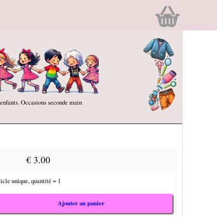
0
article(s)
 enfants. Occasions seconde main
€ 3.00
icle unique, quantité = 1
Ajouter au panier