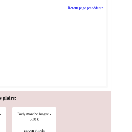
Retour page précédente
plaire:
-
Body manche longue -
3.50 €
garçon 3 mois