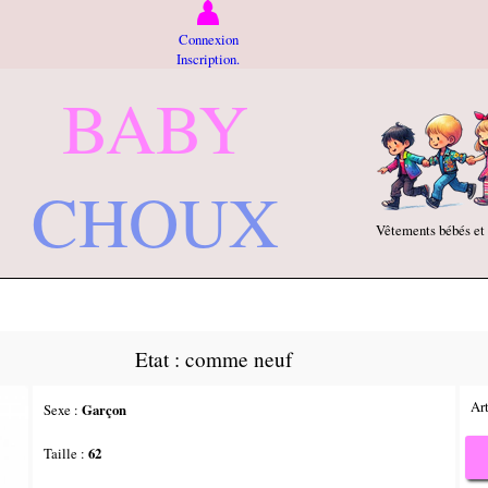
Connexion
Inscription.
BABY
CHOUX
Vêtements bébés et
Etat : comme neuf
Art
Sexe :
Garçon
Taille :
62