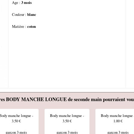
Age :
3 mois
Couleur :
blanc
Matière :
coton
tres BODY MANCHE LONGUE de seconde main pourraient vous 
Body manche longue -
Body manche longue -
Body manche longue 
3.50 €
3.50 €
1.00 €
garçon 3 mois
garçon 3 mois
garçon 3 mois