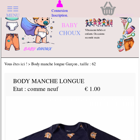
☰☰
Connexion
0
article(s)
MENU
Inscription.
BABY
Vêtements bébés et
CHOUX
enfants. Occasions
seconde main
Vous êtes ici ! > Body manche longue Garçon , taille : 62
BODY MANCHE LONGUE
Etat : comme neuf
€ 1.00