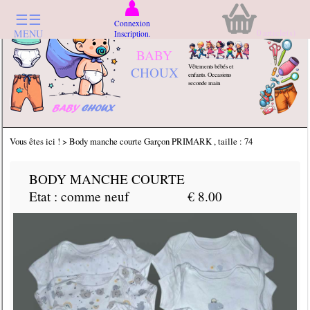
☰☰
Connexion
0
article(s)
MENU
Inscription.
BABY
Vêtements bébés et
CHOUX
enfants. Occasions
seconde main
Vous êtes ici ! > Body manche courte Garçon PRIMARK , taille : 74
BODY MANCHE COURTE
Etat : comme neuf
€ 8.00